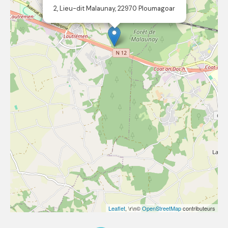
2, Lieu-dit Malaunay, 22970 Ploumagoar
Leaflet
, \r\n©
OpenStreetMap
contributeurs