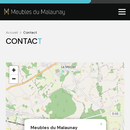
Accueil
Contact
CONTAC
T
+
−
×
Meubles du Malaunay