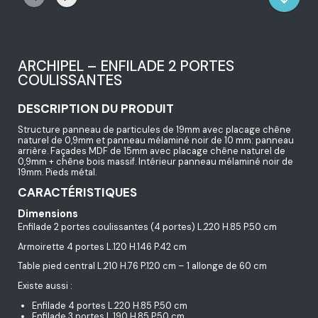
ARCHIPEL – ENFILADE 2 PORTES
COULISSANTES
DESCRIPTION DU PRODUIT
Structure panneau de particules de 19mm avec placage chêne
naturel de 0,9mm et panneau mélaminé noir de 10 mm: panneau
arrière. Façades MDF de 15mm avec placage chêne naturel de
0,9mm + chêne bois massif. Intérieur panneau mélaminé noir de
19mm. Pieds métal.
CARACTÉRISTIQUES
Dimensions
Enfilade 2 portes coulissantes (4 portes) L.220 H.85 P.50 cm
Armoirette 4 portes L.120 H.146 P.42 cm
Table pied central L.210 H.76 P.120 cm – 1 allonge de 60 cm
Existe aussi :
Enfilade 4 portes L.220 H.85 P.50 cm
Enfilade 3 portes L.190 H.85 P.50 cm