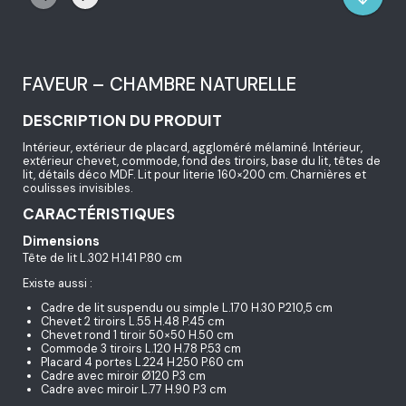
FAVEUR – CHAMBRE NATURELLE
DESCRIPTION DU PRODUIT
Intérieur, extérieur de placard, aggloméré mélaminé. Intérieur,
extérieur chevet, commode, fond des tiroirs, base du lit, têtes de
lit, détails déco MDF. Lit pour literie 160×200 cm. Charnières et
coulisses invisibles.
CARACTÉRISTIQUES
Dimensions
Tête de lit L.302 H.141 P.80 cm
Existe aussi :
Cadre de lit suspendu ou simple L.170 H.30 P.210,5 cm
Chevet 2 tiroirs L.55 H.48 P.45 cm
Chevet rond 1 tiroir 50×50 H.50 cm
Commode 3 tiroirs L.120 H.78 P.53 cm
Placard 4 portes L.224 H.250 P.60 cm
Cadre avec miroir Ø120 P.3 cm
Cadre avec miroir L.77 H.90 P.3 cm