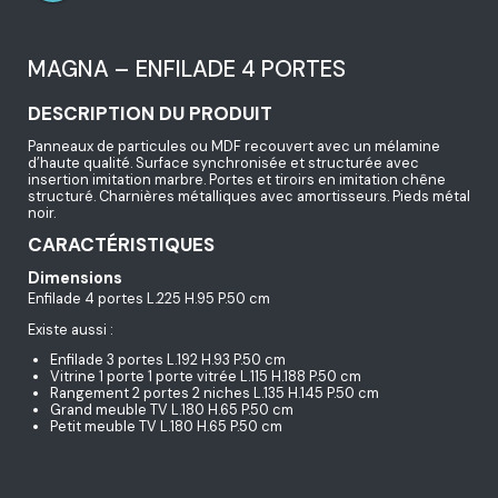
MAGNA – ENFILADE 4 PORTES
DESCRIPTION DU PRODUIT
Panneaux de particules ou MDF recouvert avec un mélamine
d’haute qualité. Surface synchronisée et structurée avec
insertion imitation marbre. Portes et tiroirs en imitation chêne
structuré. Charnières métalliques avec amortisseurs. Pieds métal
noir.
CARACTÉRISTIQUES
Dimensions
Enfilade 4 portes L.225 H.95 P.50 cm
Existe aussi :
Enfilade 3 portes L.192 H.93 P.50 cm
Vitrine 1 porte 1 porte vitrée L.115 H.188 P.50 cm
Rangement 2 portes 2 niches L.135 H.145 P.50 cm
Grand meuble TV L.180 H.65 P.50 cm
Petit meuble TV L.180 H.65 P.50 cm