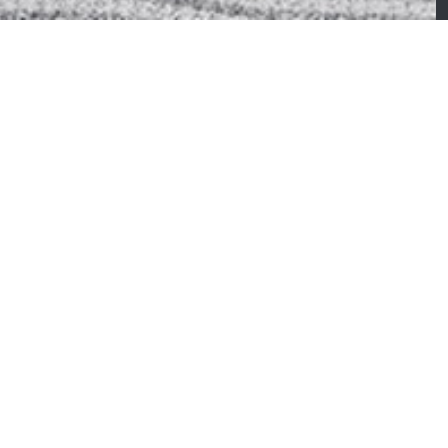
olly – Canapé
Renaud – Canapé
onvertible
convertible électriqu