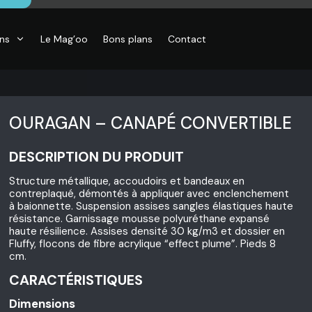
ons
Le Mag’oo
Bons plans
Contact
OURAGAN – CANAPÉ CONVERTIBLE
DESCRIPTION DU PRODUIT
Structure métallique, accoudoirs et bandeaux en
contreplaqué, démontés à appliquer avec enclenchement
à baionnette. Suspension assises sangles élastiques haute
résistance. Garnissage mousse polyuréthane expansé
haute résilience. Assises densité 30 kg/m3 et dossier en
Fluffy, flocons de fibre acrylique “effect plume”. Pieds 8
cm.
CARACTÉRISTIQUES
Dimensions