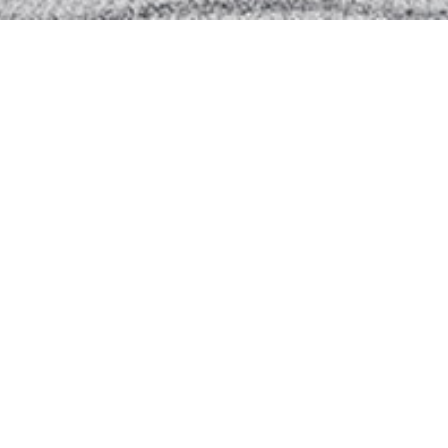
PRODUITS SIMILAIRES
Again – Canapé
H
convertible
c