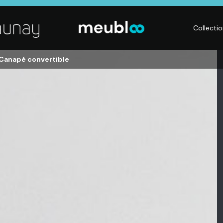
Collecti
Canapé convertible
LITERIE
DÉCO
Matelas,
Accessoires de
s,
Sommiers,
maison, Objets
Literies
déco,
électriques,
Luminaires,
Linge de maison
Déco murales