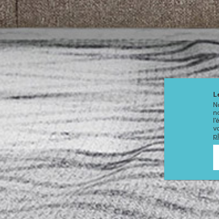
L
N
n
l
v
p