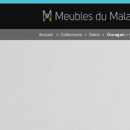
Accueil
Collections
Salon
Ouragan – 
SALON
SÉJOUR
CHAMBRE
Canapés droits,
Enfilades,
Dressings,
Salons d’angles
Tables, Chaises,
Armoires, Lit
& composables,
Meubles TV,
Chevets,
Fauteuils et
Meubles de
Commodes
canapés de
complément
relaxation,
Tables basses