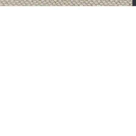
able – Meubles de
Sable – Table basse e
alon
meuble TV