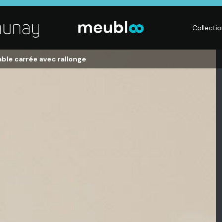
Collecti
ble carrée avec rallonge
LITERIE
DÉCO
Matelas,
Accessoires de
s,
Sommiers,
maison, Objets
Literies
déco,
électriques,
Luminaires,
Linge de maison
Déco murales