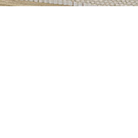
PRODUITS SIMILAIRES
Barcelone – Meuble
S
composable
s