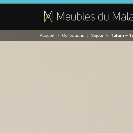
Accueil
Collections
Séjour
Tulum – Ta
SALON
SÉJOUR
CHAMBRE
Canapés droits,
Enfilades,
Dressings,
Salons d’angles
Tables, Chaises,
Armoires, Lit
& composables,
Meubles TV,
Chevets,
Fauteuils et
Meubles de
Commodes
canapés de
complément
relaxation,
Tables basses