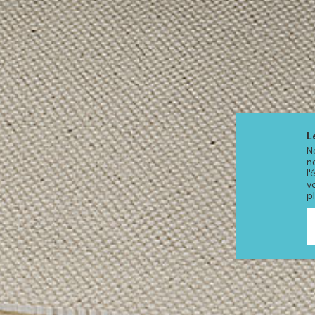
L
N
n
l
v
p