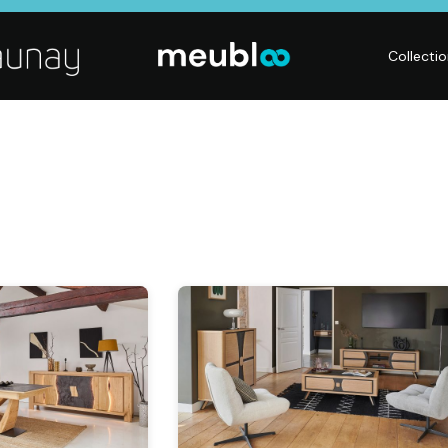
Collecti
LITERIE
DÉCO
Matelas,
Accessoires de
s,
Sommiers,
maison, Objets
Literies
déco,
électriques,
Luminaires,
Linge de maison
Déco murales