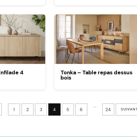
nfilade 4
Tonka – Table repas dessus
bois
…
1
2
3
4
5
6
24
SUIVAN