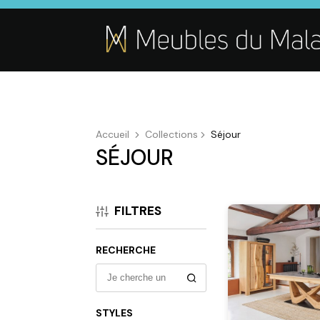
Accueil
Collections
Séjour
SÉJOUR
SALON
SÉJOUR
CHAMBRE
Canapés droits,
Enfilades,
Dressings,
Salons d’angles
Tables, Chaises,
Armoires, Lit
FILTRES
& composables,
Meubles TV,
Chevets,
Fauteuils et
Meubles de
Commodes
canapés de
complément
RECHERCHE
relaxation,
Tables basses
STYLES