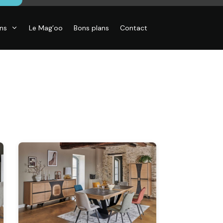
ons
Le Mag’oo
Bons plans
Contact